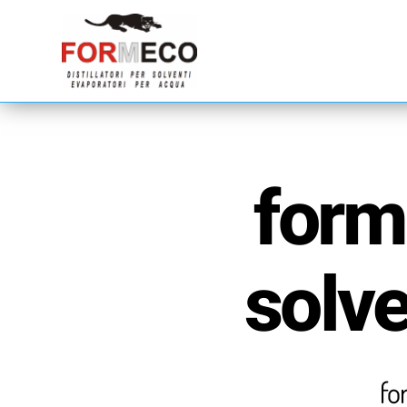
forme
solve
fo