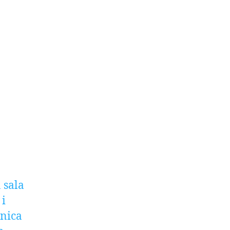
 sala
 i
cnica