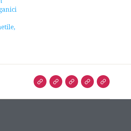
n
ganici
etile,